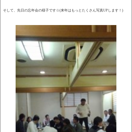
そして、先日の忘年会の様子です☆(来年はもっとたくさん写真UPします！)